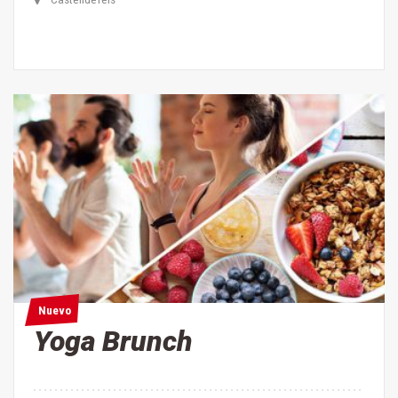
Nuevo
Nuevo
Yoga Brunch