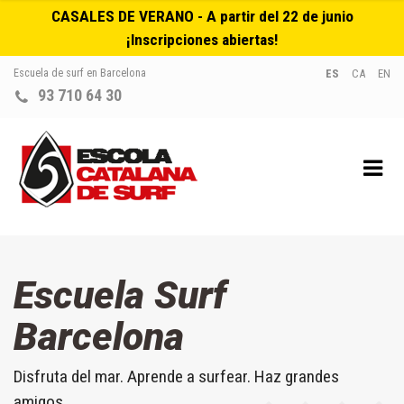
CASALES DE VERANO - A partir del 22 de junio
¡Inscripciones abiertas!
Escuela de surf en Barcelona
ES
CA
EN
93 710 64 30
Escuela Surf
Barcelona
Disfruta del mar. Aprende a surfear. Haz grandes
amigos.