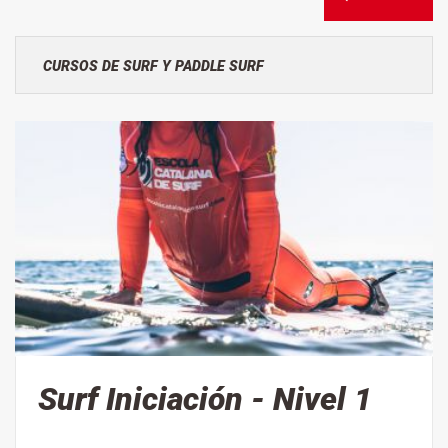
CURSOS DE SURF Y PADDLE SURF
CLASES DE SURF
CASALES DE VERANO
PADDLE SURF
KAYAK
SURFSKATE
Surf Iniciación - Nivel 1
SURF ADAPTADO