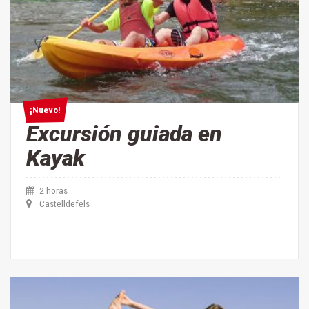
¡Nuevo!
¡Nuevo!
Excursión guiada en
Kayak
2 horas
Castelldefels