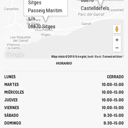
08870
Sitges
Castelldefels
Passeig Maritim
s/n
08870 Sitges
Map data ©2016 Google, Inst. Geogr. Nacional
Map data ©2016 Google, Inst. Geogr. Nacional
Terms of Use
HORARIO
LUNES
CERRADO
MARTES
10:00-15:00
MIÉRCOLES
10:00-15:00
JUEVES
10:00-15:00
VIERNES
10:00-15:00
SÁBADO
9:30-15:00
DOMINGO
9:30-15:00