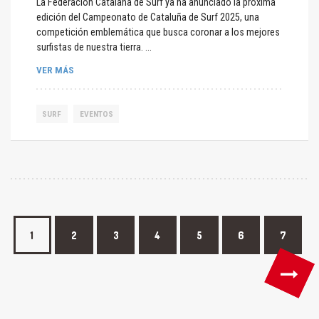
La Federación Catalana de Surf ya ha anunciado la próxima
edición del Campeonato de Cataluña de Surf 2025, una
competición emblemática que busca coronar a los mejores
surfistas de nuestra tierra. ...
VER MÁS
SURF
EVENTOS
1
2
3
4
5
6
7