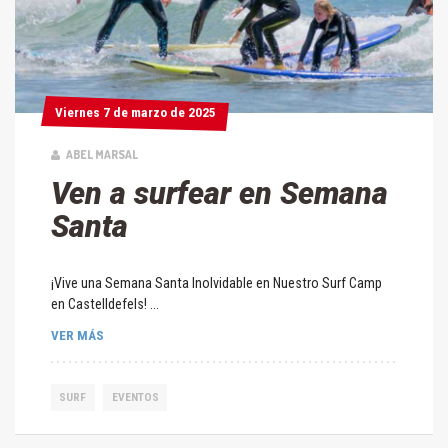
Viernes 7 de marzo de 2025
Viernes 7 de marzo de 2025
ABEL MARSAL
Ven a surfear en Semana
Santa
¡Vive una Semana Santa Inolvidable en Nuestro Surf Camp
en Castelldefels! ...
VER MÁS
SURF
EVENTOS