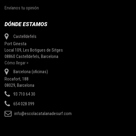
Envíanos tu opinión
DÓNDE ESTAMOS
Castelldefels
Port Ginesta
Local 109, Les Botigues de Sitges
08860 Castelldefels, Barcelona
Cómo llegar >
Barcelona (oficinas)
Rocafort, 188
08029, Barcelona
93 710 64 30
654 028 099
info@escolacatalanadesurf.com