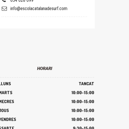
654 028 099
info@escolacatalanadesurf.com
HORARI
LLUNS
TANCAT
MARTS
10:00-15:00
MECRES
10:00-15:00
JOUS
10:00-15:00
VENDRES
10:00-15:00
SSABTE
9:30-15:00