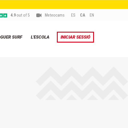
4.9
out of 5
Meteocams
ES
CA
EN
OGUER SURF
L'ESCOLA
INICIAR SESSIÓ