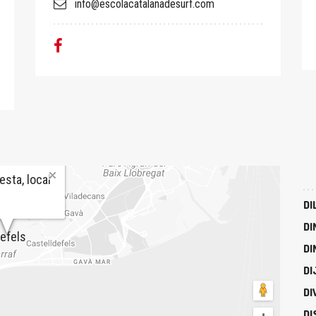
info@escolacatalanadesurf.com
esta, local
DI
DI
efels
DI
DI
DI
DI