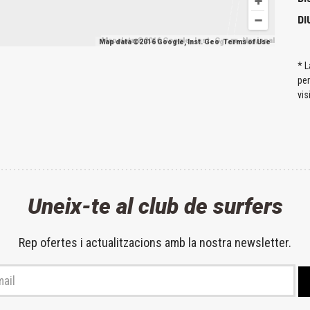
DI
Map data ©2016 Google, Inst. Geogr. Nacional
Map data ©2016 Google, Inst. Geogr. Nacional
Terms of Use
* L
pe
vis
Uneix-te al club de surfers
Rep ofertes i actualitzacions amb la nostra newsletter.