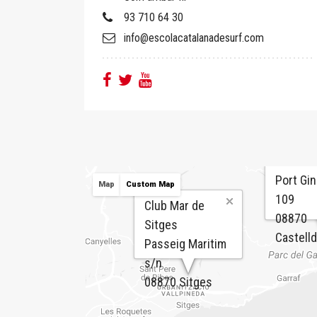
93 710 64 30
info@escolacatalanadesurf.com
Port Gin
Map
Custom Map
109
Club Mar de
08870
Sitges
Castelld
Passeig Maritim
s/n
08870 Sitges