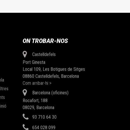
ON TROBAR-NOS
Castelldefels
Port Ginesta
Local 109, Les Botigues de Sitges
08860 Castelldefels, Barcelona
ola
Com arribar-hi >
ltres
Barcelona (oficines)
nts
Rocafort, 188
inió
08029, Barcelona
93 710 64 30
654 028 099