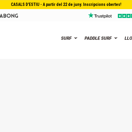
CASALS D'ESTIU - A partir del 22 de juny. Inscripcions obertes!
SURF
PADDLE SURF
LL