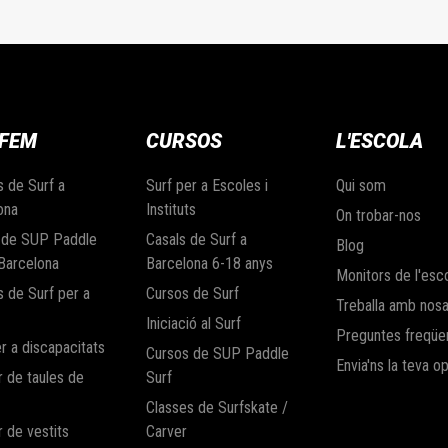
 FEM
CURSOS
L'ESCOLA
s de Surf a
Surf per a Escoles i
Qui som
ona
Instituts
On trobar-nos
 de SUP Paddle
Casals de Surf a
Blog
 Barcelona
Barcelona 6-18 anys
Monitors de l'esc
s de Surf per a
Cursos de Surf
Treballa amb nosa
Iniciació al Surf
Preguntes freqüe
r a discapacitats
Cursos de SUP Paddle
Envia'ns la teva op
r de taules de
Surf
Classes de Surfskate /
 de vestits
Carver