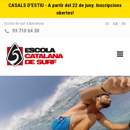
CASALS D'ESTIU - A partir del 22 de juny. Inscripcions
obertes!
Escola de surf a Barcelona
ES
CA
EN
93 710 64 30