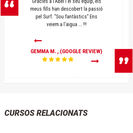
Gràcies a l'Abel i el seu equip, els
meus fills han descobert la passió
pel Surf. "Sou fantàstics" Ens
veiem a l'aigua ... !!!
Següent
GEMMA M.
, (GOOGLE REVIEW)
Anterior
CURSOS RELACIONATS