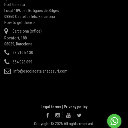
Port Ginesta
Local 109, Les Botigues de Sitges
08860 Castelldefels, Barcelona
How to get there >
Barcelona (office)
Rocafort, 188
08029, Barcelona
93 710 64 30
654 028 099
info@escolacatalanadesurf.com
Legal terms
|
Privacy policy
Copyright © 2026 All rights reserved.