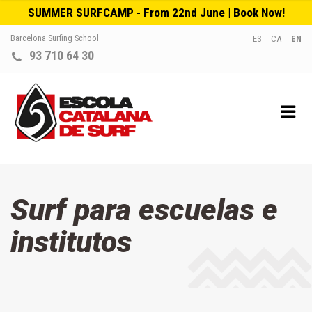
SUMMER SURFCAMP - From 22nd June | Book Now!
Barcelona Surfing School
ES
CA
EN
93 710 64 30
Surf para escuelas e
institutos